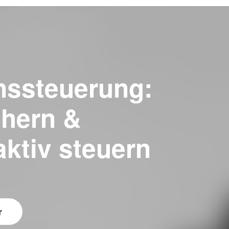
ssteuerung:
chern &
ktiv steuern
r