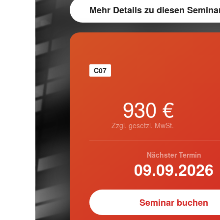
Mehr Details
zu diesen Semina
C07
930 €
Zzgl. gesetzl. MwSt.
Nächster Termin
09.09.2026
Seminar buchen