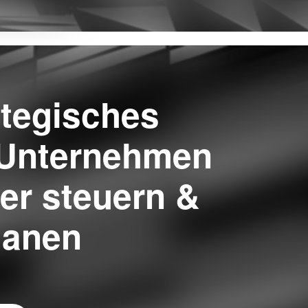
ategisches
: Unternehmen
er steuern &
lanen