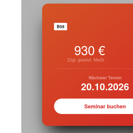
B09
930 €
Zzgl. gesetzl. MwSt.
Nächster Termin
20.10.2026
Seminar buchen