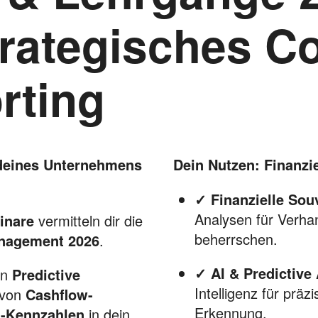
Strategisches Co
rting
t deines Unternehmens
Dein Nutzen: Finanz
✓ Finanzielle Souv
Analysen für Verha
inare
vermitteln dir die
beherrschen.
nagement 2026
.
✓ AI & Predictive 
on
Predictive
Intelligenz für präz
 von
Cashflow-
Erkennung.
-Kennzahlen
in dein