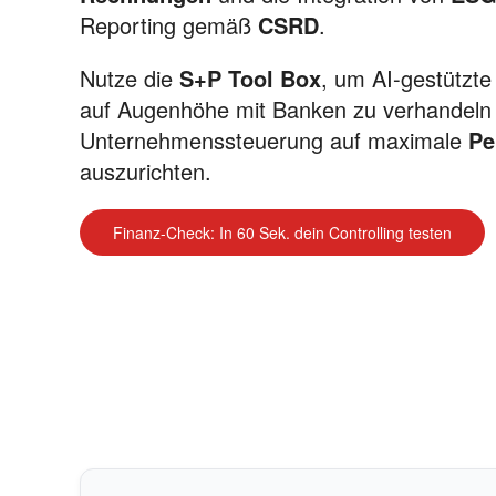
Reporting gemäß
CSRD
.
Nutze die
S+P Tool Box
, um AI-gestützte
auf Augenhöhe mit Banken zu verhandeln
Unternehmenssteuerung auf maximale
Pe
auszurichten.
Finanz-Check: In 60 Sek. dein Controlling testen