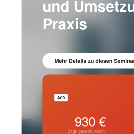
und Umsetzu
Praxis
Mehr Details
zu diesen Semina
A09
930 €
Zzgl. gesetzl. MwSt.