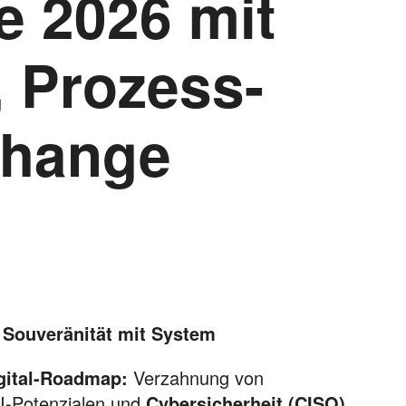
 2026 mit
n, Prozess-
Change
e Souveränität mit System
gital-Roadmap:
Verzahnung von
I-Potenzialen und
Cybersicherheit (CISO)
.