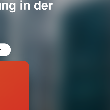
ng in der
r