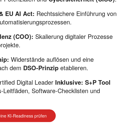
& EU AI Act:
Rechtssichere Einführung von
utomatisierungsprozessen.
lenz (COO):
Skalierung digitaler Prozesse
projekte.
hip:
Widerstände auflösen und eine
nach dem
DSO-Prinzip
etablieren.
ified Digital Leader
Inklusive:
S+P Tool
-Leitfäden, Software-Checklisten und
deine KI-Readiness prüfen