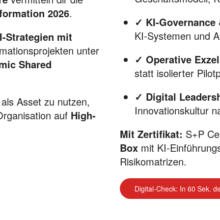
sformation 2026
.
✓ KI-Governance 
KI-Systemen und A
I-Strategien mit
rmationsprojekten unter
✓ Operative Exzel
mic Shared
statt isolierter Pilot
✓ Digital Leaders
 als Asset zu nutzen,
Innovationskultur 
 Organisation auf
High-
.
Mit Zertifikat:
S+P Cert
Box
mit KI-Einführungs
Risikomatrizen.
Digital-Check: In 60 Sek. 