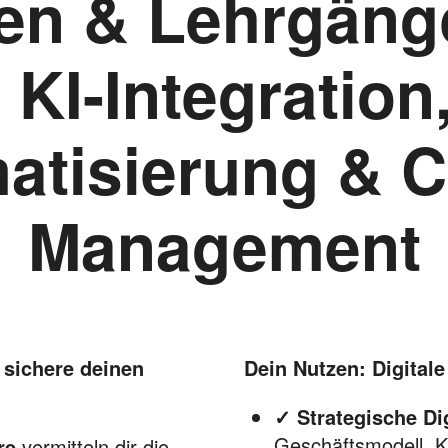
en & Lehrgänge
: KI-Integratio
atisierung & 
Management
 sichere deinen
Dein Nutzen: Digital
✓ Strategische Di
Geschäftsmodell, K
re
vermitteln dir die