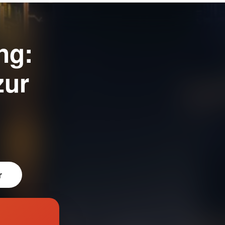
ng:
zur
r