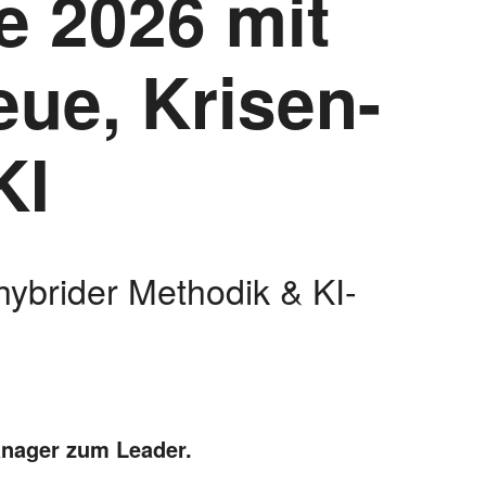
 2026 mit
eue, Krisen-
KI
hybrider Methodik & KI-
nager zum Leader.