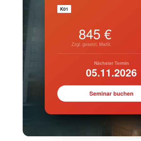
K01
845 €
Zzgl. gesetzl. MwSt.
Nächster Termin
05.11.2026
Seminar buchen