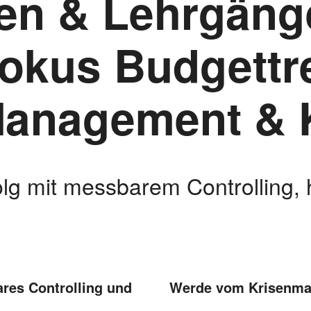
en & Lehrgänge
 Fokus Budgettr
anagement & 
olg mit messbarem Controlling, 
ares Controlling und
Werde vom Krisenma