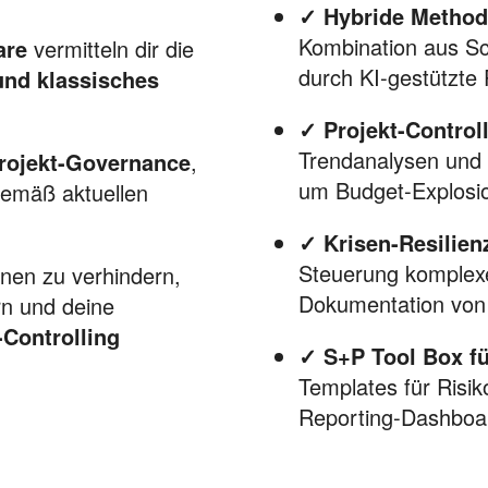
✓ Hybride Methodi
Kombination aus Sc
are
vermitteln dir die
durch KI-gestützte 
und klassisches
✓ Projekt-Control
Trendanalysen und 
rojekt-Governance
,
um Budget-Explosio
emäß aktuellen
✓ Krisen-Resilie
Steuerung komplexe
nen zu verhindern,
Dokumentation von 
rn und deine
-Controlling
✓ S+P Tool Box fü
Templates für Risi
Reporting-Dashboa