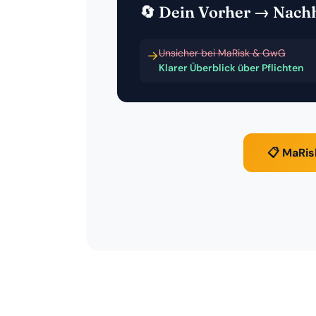
🔄 Dein Vorher → Nach
Unsicher bei MaRisk & GwG
→
Klarer Überblick über Pflichten
📋 MaRi