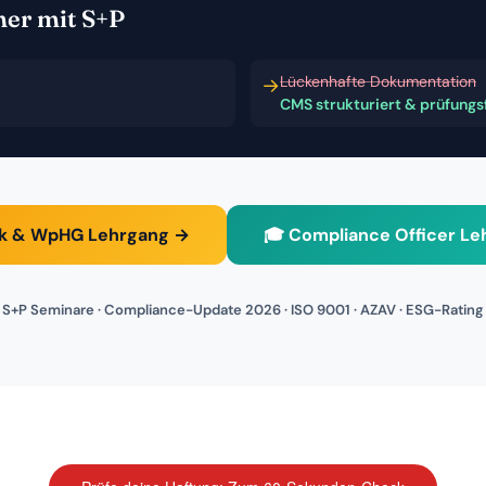
her mit S+P
Lückenhafte Dokumentation
→
CMS strukturiert & prüfungs
sk & WpHG Lehrgang →
🎓 Compliance Officer L
S+P Seminare · Compliance-Update 2026 · ISO 9001 · AZAV · ESG-Rating