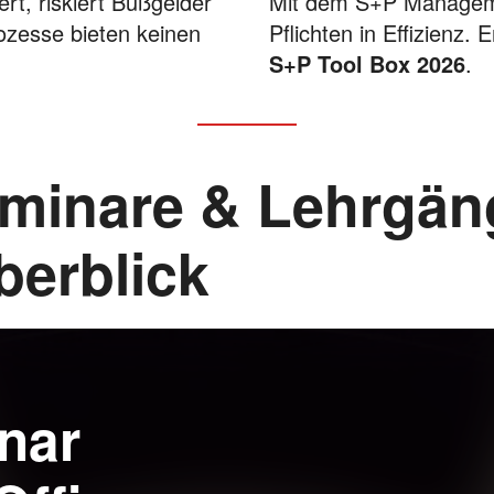
t, riskiert Bußgelder
Mit dem S+P Manageme
ozesse bieten keinen
Pflichten in Effizienz.
S+P Tool Box 2026
.
minare & Lehrgäng
berblick
nar