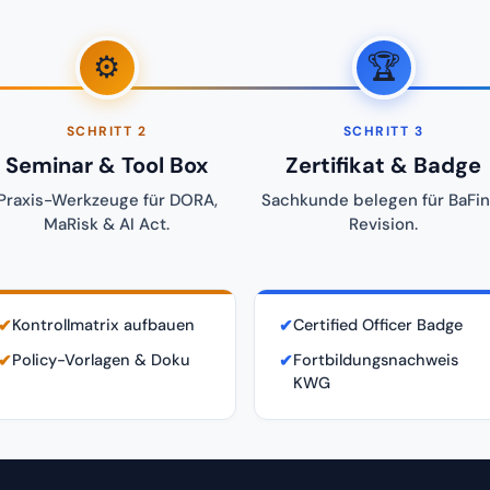
⚙️
🏆
SCHRITT 2
SCHRITT 3
Seminar & Tool Box
Zertifikat & Badge
Praxis-Werkzeuge für DORA,
Sachkunde belegen für BaFin
MaRisk & AI Act.
Revision.
✔
Kontrollmatrix aufbauen
✔
Certified Officer Badge
✔
Policy-Vorlagen & Doku
✔
Fortbildungsnachweis
KWG