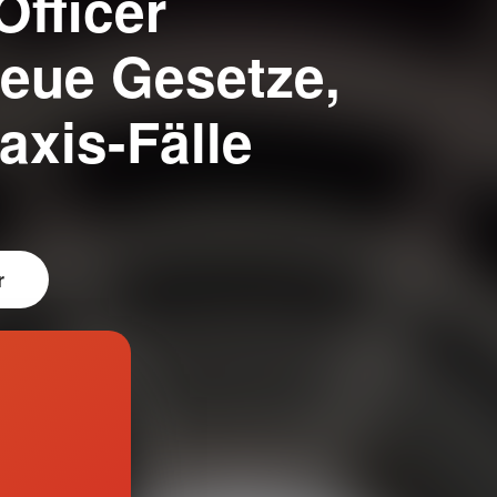
fficer
Neue Gesetze,
axis-Fälle
r