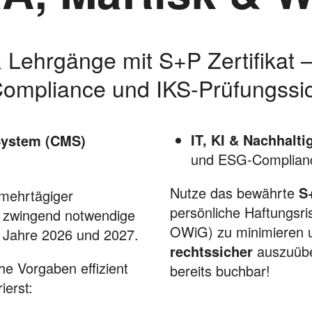
Lehrgänge mit S+P Zertifikat 
ompliance und IKS-Prüfungssic
IT, KI & Nachhaltig
System (CMS)
und ESG-Complian
Nutze das bewährte
S
mehrtägiger
persönliche Haftungsr
ie zwingend notwendige
OWiG) zu minimieren u
 Jahre 2026 und 2027.
rechtssicher
auszuübe
che Vorgaben effizient
bereits buchbar!
ierst: