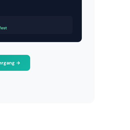
fest
ehrgang →