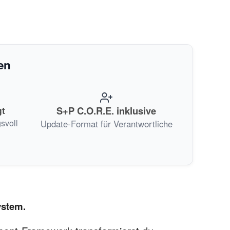
en
gt
S+P C.O.R.E. inklusive
svoll
Update-Format für Verantwortliche
ystem.