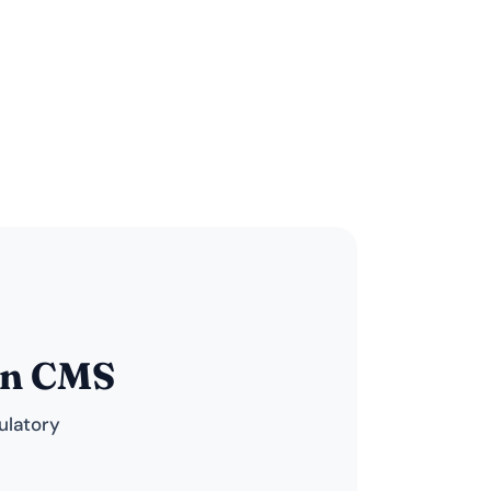
en CMS
ulatory