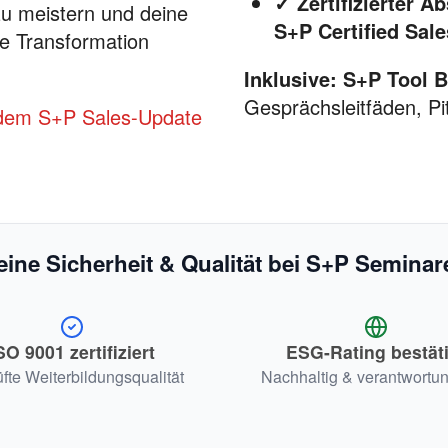
✓ Zertifizierter A
u meistern und deine
S+P Certified Sal
le Transformation
Inklusive:
S+P Tool 
Gesprächsleitfäden, P
it dem S+P Sales-Update
eine Sicherheit & Qualität bei S+P Seminar
SO 9001 zertifiziert
ESG-Rating bestäti
fte Weiterbildungsqualität
Nachhaltig & verantwortun