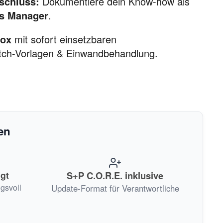
bschluss:
Dokumentiere dein Know-how als
es Manager
.
Box
mit sofort einsetzbaren
itch-Vorlagen & Einwandbehandlung.
en
gt
S+P C.O.R.E. inklusive
gsvoll
Update-Format für Verantwortliche