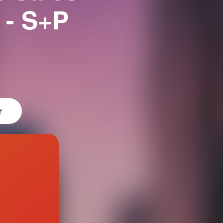
- S+P
r