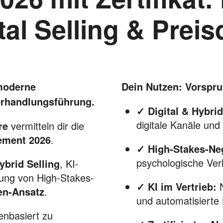
ital Selling & Pre
moderne
Dein Nutzen: Vorsprun
erhandlungsführung.
✓ Digital & Hybrid
digitale Kanäle und 
re
vermitteln dir die
ement 2026
.
✓ High-Stakes-Neg
psychologische Ver
ybrid Selling
, KI-
ung von High-Stakes-
✓ KI im Vertrieb:
N
en-Ansatz
.
und automatisierte 
enbasiert zu