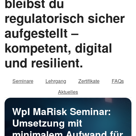
bleibst du
regulatorisch sicher
aufgestellt –
kompetent, digital
und resilient.
Seminare
Lehrgang
Zertifikate
FAQs
Aktuelles
WpI MaRisk Seminar:
Umsetzung mit
minimalem Aufwand für