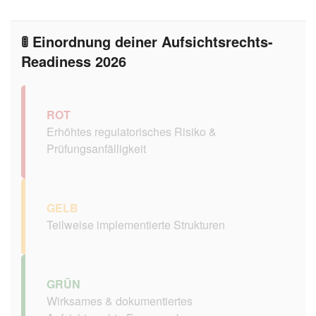
🚦 Einordnung deiner Aufsichtsrechts-
Readiness 2026
ROT
Erhöhtes regulatorisches Risiko &
Prüfungsanfälligkeit
GELB
Teilweise implementierte Strukturen
GRÜN
Wirksames & dokumentiertes