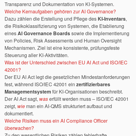
Transparenz und Dokumentation von KI-Systemen.
Welche Kernaufgaben gehören zur AI Governance?
Dazu zählen die Erstellung und Pflege des
KI-Inventars
,
die Risikoklassifizierung von Systemen, die Etablierung
eines
AI Governance Boards
sowie die Implementierung
von Policies, Risk Assessments und Human Oversight
Mechanismen. Ziel ist eine konsistente, prüfungsfeste
Steuerung aller KI-Aktivitäten.
Was ist der Unterschied zwischen EU AI Act und ISO/IEC
42001?
Der EU AI Act legt die gesetzlichen Mindestanforderungen
fest, während ISO/IEC 42001 ein
zertifizierbares
Managementsystem
für KI-Organisationen beschreibt.
Der AI Act sagt,
was
erfüllt werden muss – ISO/IEC 42001
zeigt,
wie
man ein AI-QMS strukturiert aufbaut und
dokumentiert.
Welche Risiken muss ein AI Compliance Officer
überwachen?
Zu den wesentlichen Risiken zählen fehlerhafte