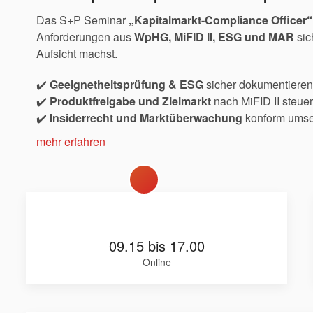
Das S+P Seminar
„Kapitalmarkt-Compliance Officer“
Anforderungen aus
WpHG, MiFID II, ESG und MAR
sic
Aufsicht machst.
✔️
Geeignetheitsprüfung & ESG
sicher dokumentiere
✔️
Produktfreigabe und Zielmarkt
nach MiFID II steue
✔️
Insiderrecht und Marktüberwachung
konform umse
mehr erfahren
09.15 bis 17.00
Online