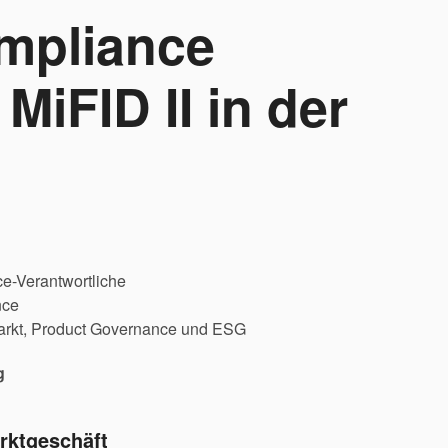
mpliance
MiFID II in der
e-Verantwortliche
nce
markt, Product Governance und ESG
g
rktgeschäft