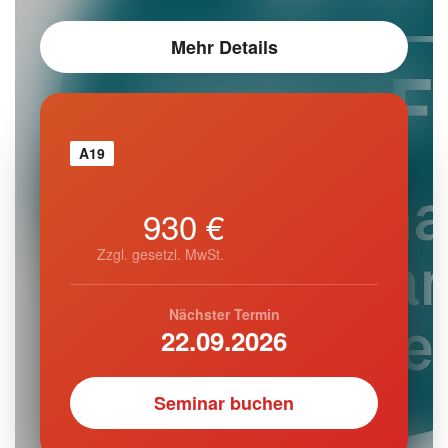
Mehr Details
A19
930 €
Zzgl. gesetzl. MwSt.
Nächster Termin
22.09.2026
Seminar buchen