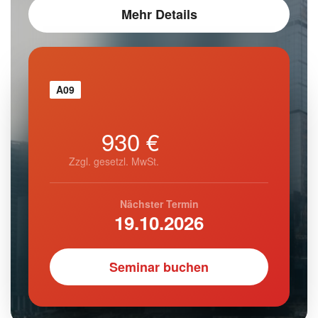
Mehr Details
A09
930 €
Zzgl. gesetzl. MwSt.
Nächster Termin
19.10.2026
Seminar buchen