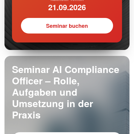
21.09.2026
Seminar buchen
Seminar AI Compliance
Officer – Rolle,
Aufgaben und
Umsetzung in der
Praxis