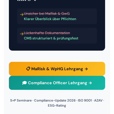
Unsicher bei MaRisk & GwG
→
Klarer Überblick über Pflichten
Lückenhafte Dokumentation
→
CMS strukturiert & prüfungsfest
📋 MaRisk & WpHG Lehrgang →
🎓 Compliance Officer Lehrgang →
S+P Seminare · Compliance-Update 2026 · ISO 9001 · AZAV ·
ESG-Rating