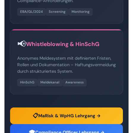
Compliance-Anforderungen.
EBA/GL/2024
Screening
Monitoring
📢
Whistleblowing & HinSchG
Anonymes Meldesystem mit definierten Fristen,
Rollen und Dokumentation – Haftungsvermeidung
durch strukturiertes System.
HinSchG
Meldekanal
Awareness
📋
MaRisk & WpHG Lehrgang →
🎓
Compliance Officer Lehrgang →