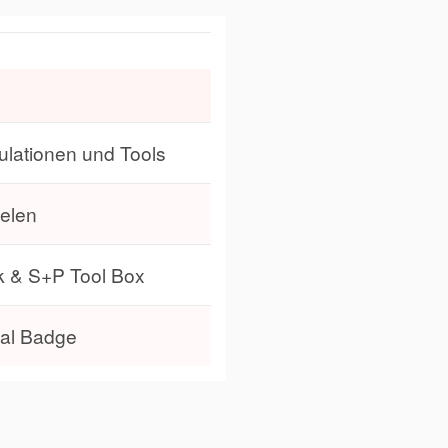
mulationen und Tools
ielen
k & S+P Tool Box
ital Badge