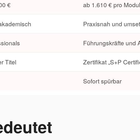
00 €
ab 1.610 € pro Modu
-akademisch
Praxisnah und umset
sionals
Führungskräfte und A
 Titel
Zertifikat „S+P Certif
Sofort spürbar
edeutet