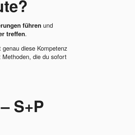
ute?
rungen führen
und
r treffen
.
elt genau diese Kompetenz
it Methoden, die du sofort
 – S+P