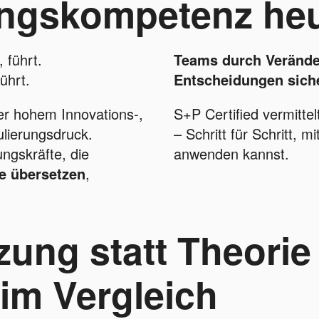
ngskompetenz he
, führt.
Teams durch Verände
ührt.
Entscheidungen siche
r hohem Innovations-,
S+P Certified vermitt
ulierungsdruck.
– Schritt für Schritt, m
ngskräfte, die
anwenden kannst.
se übersetzen
,
zung statt Theorie
 im Vergleich