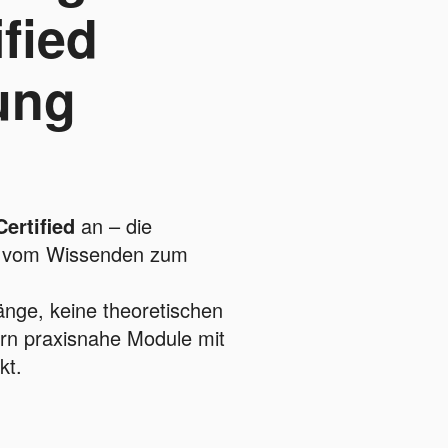
fied
ung
ertified
an – die
ch vom Wissenden zum
änge, keine theoretischen
rn praxisnahe Module mit
kt.