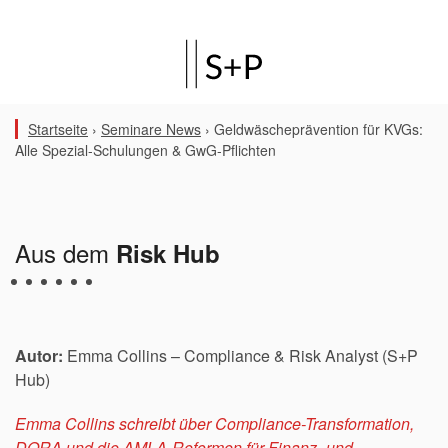
Startseite
›
Seminare News
›
Geldwäscheprävention für KVGs:
Alle Spezial-Schulungen & GwG-Pflichten
Aus dem
Risk Hub
Autor:
Emma Collins
– Compliance & Risk Analyst (S+P
Hub)
Emma Collins
schreibt über Compliance-Transformation,
DORA und die AMLA-Reformen für Finanz- und