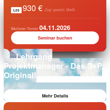
930 €
Zzgl. gesetzl. MwSt.
L03
04.11.2026
Nächster Termin
Seminar buchen
Lehrgang
Projektmanager - Das S+P
Original!
Mehr Details