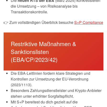
Die
neuen RTS der EBA
(März 2025) konkretisieren
die Umsetzung – von Risikoanalyse bis
Transaktionskontrolle.
👉 Zum vollständigen Überblick besuche
S+P Compliance
Restriktive Maßnahmen &
Sanktionslisten
(EBA/CP/2023/42)
Die EBA-Leitlinien fordern klare Strategien und
Kontrollen zur Umsetzung der EU-Verordnung
(2023/1113).
Besonders Zahlungsdienstleister und Krypto-Anbieter
stehen unter erhöhter Sorgfaltspflicht.
Mit S+P bereitest du dich gezielt auf die