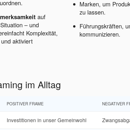
zuordnen.
Marken, um Produkt
zu lassen.
fmerksamkeit
auf
Situation – und
Führungskräften, 
ereinfacht Komplexität,
kommunizieren.
und aktiviert
aming im Alltag
POSITIVER FRAME
NEGATIVER 
Investitionen in unser Gemeinwohl
Zwangsabga