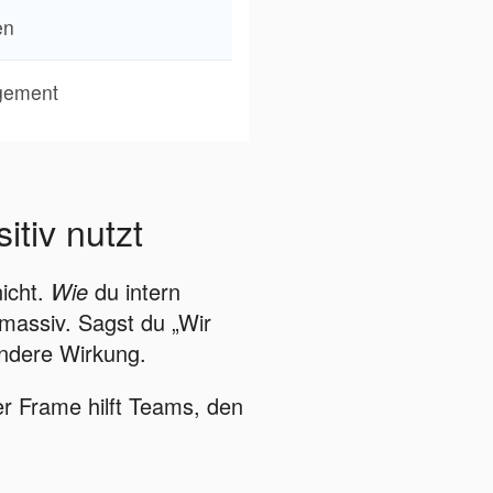
en
gement
tiv nutzt
nicht.
Wie
du intern
massiv. Sagst du „Wir
andere Wirkung.
ver Frame hilft Teams, den