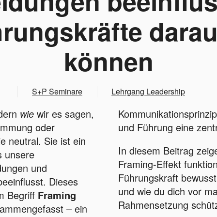
idungen beeinflus
rungskräfte darau
können
S+P Seminare
Lehrgang Leadership
ndern
wie
wir es sagen,
Kommunikationsprinzip,
timmung oder
und Führung eine zentra
 neutral. Sie ist ein
In diesem Beitrag zeige
s unsere
Framing-Effekt funktion
dungen und
Führungskraft bewusst 
eeinflusst. Dieses
und wie du dich vor ma
 Begriff
Framing
Rahmensetzung schütz
ammengefasst – ein