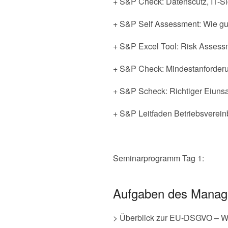
+ S&P Check: Datenscutz, IT-Si
+ S&P Self Assessment: Wie g
+ S&P Excel Tool: Risk Assess
+ S&P Check: Mindestanforderu
+ S&P Scheck: Richtiger Eiunsa
+ S&P Leitfaden Betriebsvere
Seminarprogramm Tag 1:
Aufgaben des Manage
> Überblick zur EU-DSGVO – Wa