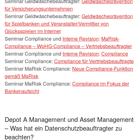
Seminar Geldwäschebeauftragter:
Geldwäscheprävention
für Versicherungsunternehmen
Seminar Geldwäschebeauftragter:
Geldwäscheprävention
für Spielbanken und Veranstalter/Vermittler von
Glücksspielen im Internet
Seminar Compliance und
Interne Revision
:
MaRisk-
Compliance – WpHG-Compliance – Vertriebsbeauftragter
Seminar Compliance und
Interne Revision
:
Compliance
Seminar Compliance:
Compliance für Vertriebsbeauftragte
Seminar MaRisk Compliance:
Neue Compliance-Funktion
gemäß MaRisk
Seminar MaRisk Compliance:
Compliance im Fokus der
Bankenaufsicht
Depot A Management und Asset Management
– Was hat ein Datenschutzbeauftragter zu
beachten?