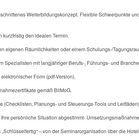
eschnittenes Weiterbildungskonzept. Flexible Schwerpunkte und 
kurzfristig den idealen Termin.
 Ihren eigenen Räumlichkeiten oder einem Schulungs-/Tagungsrau
m Spezialisten mit langjähriger Berufs-, Führungs- und Branch
 elektronischer Form (pdf-Version).
ilnahmezertifikate gemäß BilMoG.
 (Checklisten, Planungs- und Steuerungs-Tools und Leitfäden) 
auf Ihre persönliche Situation abgestimmt- Umsetzungsmaßnahme
h „Schlüsselfertig“ – von der Seminarorganisation über die Hot