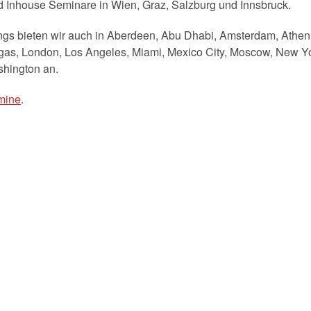
nd Inhouse Seminare in Wien, Graz, Salzburg und Innsbruck.
gs bieten wir auch in Aberdeen, Abu Dhabi, Amsterdam, Athen, D
as, London, Los Angeles, Miami, Mexico City, Moscow, New Yor
hington an.
mine
.