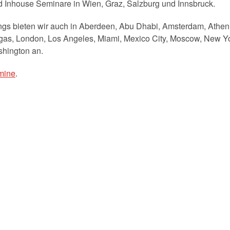
nd Inhouse Seminare in Wien, Graz, Salzburg und Innsbruck.
gs bieten wir auch in Aberdeen, Abu Dhabi, Amsterdam, Athen, D
as, London, Los Angeles, Miami, Mexico City, Moscow, New Yor
hington an.
mine
.