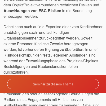
dem Objekt/Projekt verbundenen rechtlichen Risiken und
Auswirkungen von ESG-Risiken
in die Beurteilung
einbezogen werden.
Dabei kann auch auf die Expertise einer vom Kreditnehmer
unabhängigen sach- und fachkundigen
Organisationseinheit zurückgegriffen werden. Soweit
externe Personen für diese Zwecke herangezogen
werden, ist vorher deren Eignung zu überprüfen. In unter
Risikogesichtspunkten festzulegenden Abständen sind
während der Entwicklungsphase des Projektes/Objektes
Besichtigungen und Bautenstandskontrollen
durchzuführen.
Abhängig vom Risikogehalt der Kreditgeschäfte sind
Seminar zu diesem Thema
sowohl im Rahmen der Kreditentscheidung als auch bei
turnusmäßigen oder anlassbezogenen Beurteilungen die
Risiken eines Engagements mit Hilfe eines von
Risikoklassifizierungsverfahrens zu bewerten. Dabei sind