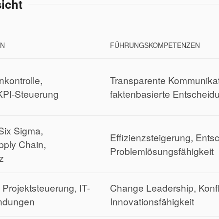
icht
EN
FÜHRUNGSKOMPETENZEN
kontrolle,
Transparente Kommunika
KPI-Steuerung
faktenbasierte Entscheid
ix Sigma,
Effizienzsteigerung, Ents
pply Chain,
Problemlösungsfähigkeit
z
 Projektsteuerung, IT-
Change Leadership, Konf
endungen
Innovationsfähigkeit