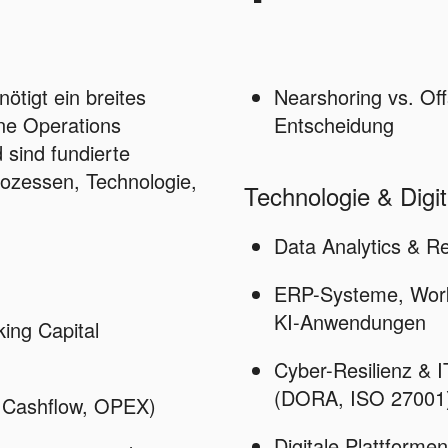
ötigt ein breites
Nearshoring vs. Off
ne Operations
Entscheidung
 sind fundierte
rozessen, Technologie,
Technologie & Digit
Data Analytics & R
ERP-Systeme, Work
KI-Anwendungen
ing Capital
Cyber-Resilienz & I
(DORA, ISO 27001
 Cashflow, OPEX)
Digitale Plattform