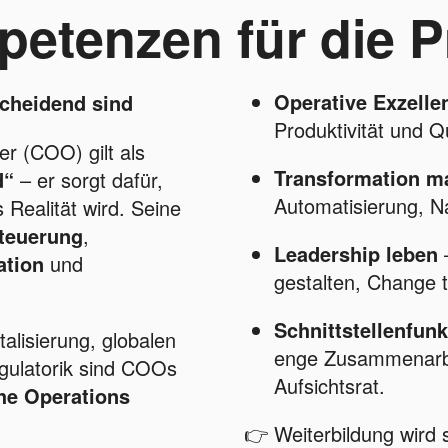
etenzen für die P
Operative Exzelle
cheidend sind
Produktivität und Qu
er (COO) gilt als
Transformation m
d“
– er sorgt dafür,
Automatisierung, Na
 Realität wird. Seine
Steuerung
,
Leadership leben
–
ation
und
gestalten, Change t
Schnittstellenfu
talisierung, globalen
enge Zusammenarb
gulatorik sind COOs
Aufsichtsrat.
he Operations
👉 Weiterbildung wird