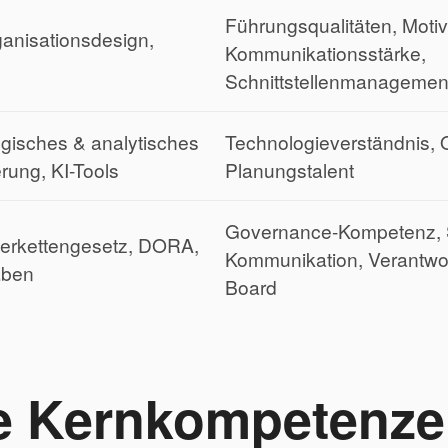
Führungsqualitäten, Motiv
ganisationsdesign,
Kommunikationsstärke,
e
Schnittstellenmanagemen
egisches & analytisches
Technologieverständnis, 
rung, KI-Tools
Planungstalent
Governance-Kompetenz, 
ferkettengesetz, DORA,
Kommunikation, Verantw
aben
Board
e Kernkompetenze