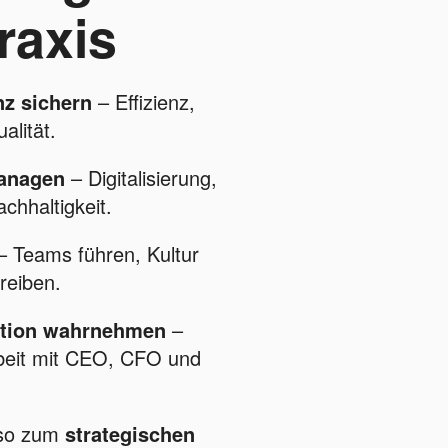
raxis
nz sichern
– Effizienz,
alität.
anagen
– Digitalisierung,
chhaltigkeit.
 Teams führen, Kultur
reiben.
nktion wahrnehmen
–
eit mit CEO, CFO und
 so zum
strategischen