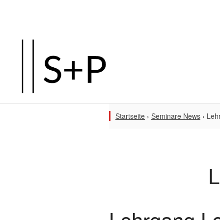
Startseite
›
Seminare News
›
Lehr
L
Lehrgang Le