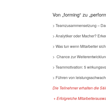
Von „forming“ zu „perfor
> Teamzusammensetzung – Das 
> Analytiker oder Macher? Erk
> Was tun wenn Mitarbeiter si
> Chance zur Weiterentwicklun
> Teammotivation: 5 wirkungsvo
> Führen von leistungsschwach
Die Teilnehmer erhalten die
S&P
+ Erfolgreiche Mitarbeiteraus