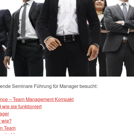
gende Seminare Führung für Manager besucht:
mance – Team Management Kompakt
wie sie funktioniert
ager
r wie?
en Team