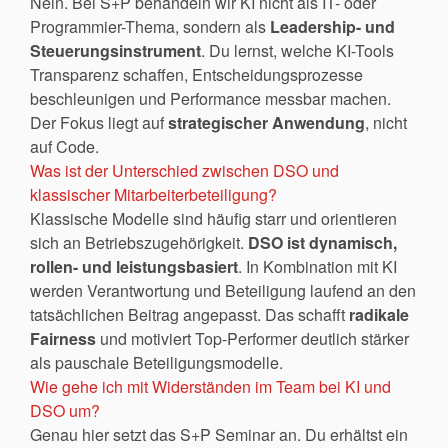
Nein. Bei S+P behandeln wir KI nicht als IT- oder
Programmier-Thema, sondern als
Leadership- und
Steuerungsinstrument
. Du lernst, welche KI-Tools
Transparenz schaffen, Entscheidungsprozesse
beschleunigen und Performance messbar machen.
Der Fokus liegt auf
strategischer Anwendung
, nicht
auf Code.
Was ist der Unterschied zwischen DSO und
klassischer Mitarbeiterbeteiligung?
Klassische Modelle sind häufig starr und orientieren
sich an Betriebszugehörigkeit.
DSO ist dynamisch,
rollen- und leistungsbasiert
. In Kombination mit KI
werden Verantwortung und Beteiligung laufend an den
tatsächlichen Beitrag angepasst. Das schafft
radikale
Fairness
und motiviert Top-Performer deutlich stärker
als pauschale Beteiligungsmodelle.
Wie gehe ich mit Widerständen im Team bei KI und
DSO um?
Genau hier setzt das S+P Seminar an. Du erhältst ein