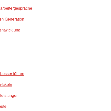
tarbeitergespräche
en Generation
entwicklung
besser führen
wickeln
nleistungen
eute