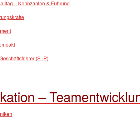
gsalltag – Kennzahlen & Führung
rungskräfte
ement
kompakt
-Geschäftsführer (S+P)
ation – Teamentwicklu
hniken