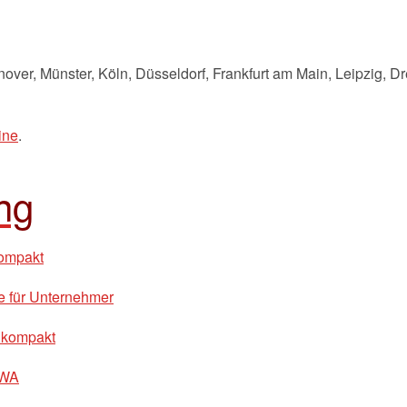
over, Münster, Köln, Düsseldorf, Frankfurt am Main, Leipzig, D
ine
.
ng
kompakt
e für Unternehmer
 kompakt
BWA