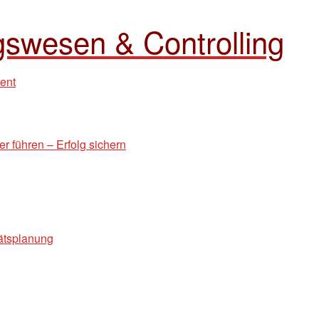
swesen & Controlling
ent
r führen – Erfolg sichern
ätsplanung