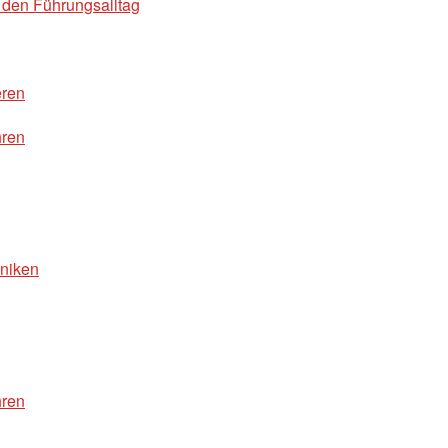
 den Führungsalltag
eren
hren
hniken
hren