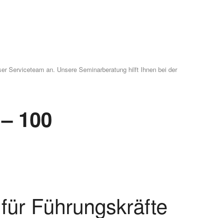
er Serviceteam an. Unsere Seminarberatung hilft Ihnen bei der
 – 100
für Führungskräfte