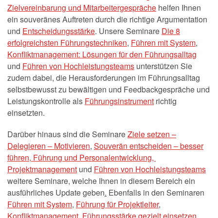
Zielvereinbarung und Mitarbeitergespräche
helfen Ihnen
ein souveränes Auftreten durch die richtige Argumentation
und
Entscheidungsstärke
. Unsere Seminare
Die 8
erfolgreichsten Führungstechniken
,
Führen mit System
,
Konfliktmanagement: Lösungen für den Führungsalltag
und
Führen von Hochleistungsteams
unterstützen Sie
zudem dabei, die Herausforderungen im Führungsalltag
selbstbewusst zu bewältigen und Feedbackgespräche und
Leistungskontrolle als
Führungsinstrument
richtig
einsetzten.
Darüber hinaus sind die Seminare
Ziele setzen –
Delegieren – Motivieren
,
Souverän entscheiden – besser
führen
,
Führung und Personalentwicklung,
Projektmanagement
und
Führen von Hochleistungsteams
weitere Seminare, welche Ihnen in diesem Bereich ein
ausführliches Update geben
.
Ebenfalls in den Seminaren
Führen mit System
,
Führung für Projektleiter
,
Konfliktmanagement
,
Führungsstärke gezielt einsetzen