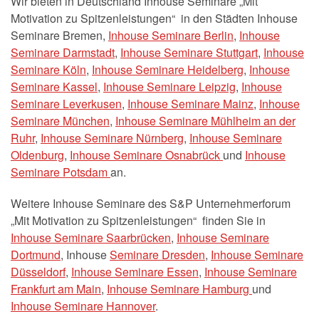
Wir bieten in Deutschland Inhouse Seminare „Mit
Motivation zu Spitzenleistungen“ in den Städten Inhouse
Seminare Bremen,
Inhouse Seminare Berlin
,
Inhouse
Seminare Darmstadt
,
Inhouse Seminare Stuttgart
,
Inhouse
Seminare Köln
,
Inhouse Seminare Heidelberg
,
Inhouse
Seminare Kassel
,
Inhouse Seminare Leipzig
,
Inhouse
Seminare Leverkusen
,
Inhouse Seminare Mainz
,
Inhouse
Seminare München
,
Inhouse Seminare Mühlheim an der
Ruhr
,
Inhouse Seminare Nürnberg
,
Inhouse Seminare
Oldenburg
,
Inhouse Seminare Osnabrück
und
Inhouse
Seminare Potsdam
an.
Weitere Inhouse Seminare des S&P Unternehmerforum
„Mit Motivation zu Spitzenleistungen“ finden Sie in
Inhouse Seminare Saarbrücken
,
Inhouse Seminare
Dortmund
, Inhouse
Seminare Dresden
,
Inhouse Seminare
Düsseldorf
,
Inhouse Seminare Essen
,
Inhouse Seminare
Frankfurt am Main
,
Inhouse Seminare Hamburg
und
Inhouse Seminare Hannover
.