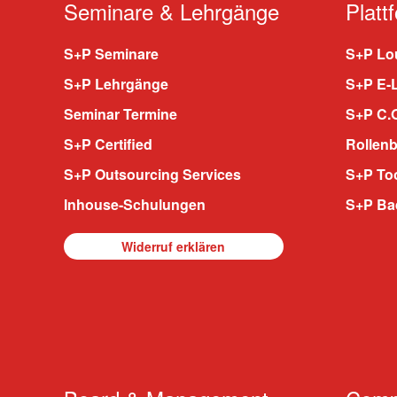
Seminare & Lehrgänge
Platt
S+P Seminare
S+P Lou
S+P Lehrgänge
S+P E-
Seminar Termine
S+P C.O
S+P Certified
Rollenb
S+P Outsourcing Services
S+P To
Inhouse-Schulungen
S+P Ba
Widerruf erklären