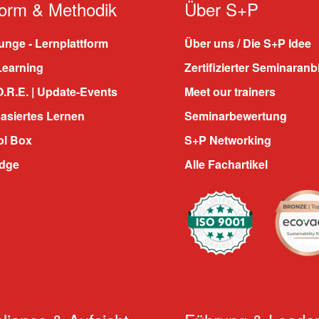
form & Methodik
Über S+P
nge - Lernplattform
Über uns / Die S+P Idee
Learning
Zertifizierter Seminaranb
.R.E. | Update-Events
Meet our trainers
asiertes Lernen
Seminarbewertung
ol Box
S+P Networking
dge
Alle Fachartikel