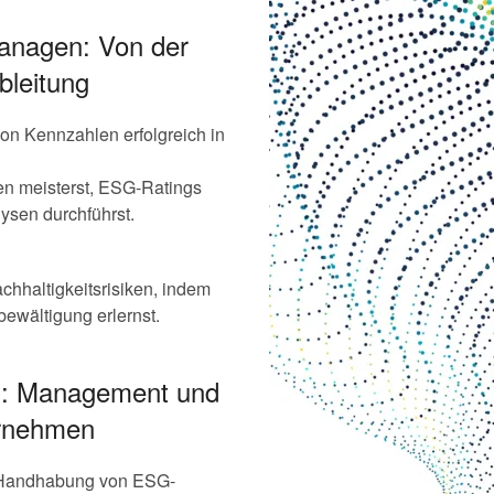
managen: Von der
bleitung
von Kennzahlen erfolgreich in
ren meisterst, ESG-Ratings
lysen durchführst.
hhaltigkeitsrisiken, indem
ewältigung erlernst.
g: Management und
ernehmen
en Handhabung von ESG-