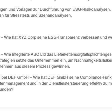
ugen und Vorlagen zur Durchführung von ESG-Risikoanalysen, e
en für Stresstests und Szenarioanalysen.
p – Wie hat XYZ Corp seine ESG-Transparenz verbessert und 
– Wie integrierte ABC Ltd das Lieferkettensorgfaltspflichtenge
rategien setzte das Unternehmen ein, um Nachhaltigkeitsrisike
rnehmen aus diesem Prozess gewinnen.
ng bei DEF GmbH – Wie hat DEF GmbH seine Compliance-Funkt
ntenmanagement und in der Dienstleistersteuerung effektiv z
funden?