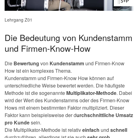
Lehrgang Z01
Die Bedeutung von Kundenstamm
und Firmen-Know-How
Die
Bewertung
von
Kundenstamm
und Firmen-Know
How ist ein komplexes Thema.
Kundenstamm und Firmen-Know How können auf
unterschiedliche Weise bewertet werden. Die häufigste
Methode ist die sogenannte
Multiplikator-Methode
.
Dabei
wird der Wert des Kundenstamms oder des Firmen-Know
Hows mit einem bestimmten Faktor multipliziert. Dieser
Faktor kann beispielsweise der d
urchschnittliche Umsatz
pro Kunde
sein.
Die Multiplikator-Methode ist relativ
einfach
und
schnell
durchzuführen, allerdings ist sie auch
sehr
grob
.