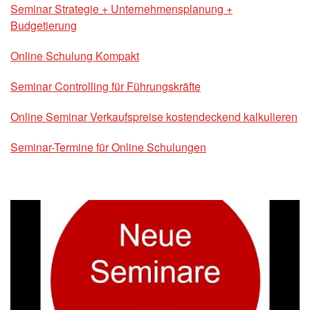
Seminar Strategie + Unternehmensplanung +
Budgetierung
Online Schulung Kompakt
Seminar Controlling für Führungskräfte
Online Seminar Verkaufspreise kostendeckend kalkulieren
Seminar-Termine für Online Schulungen