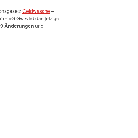
ionsgesetz
Geldwäsche
–
aFinG Gw wird das jetzige
e
9 Änderungen
und