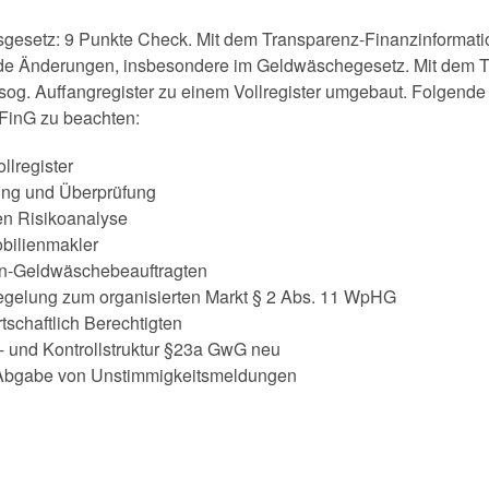
sgesetz: 9 Punkte Check. Mit dem Transparenz-Finanzinformat
e Änderungen, insbesondere im Geldwäschegesetz. Mit dem Tr
sog. Auffangregister zu einem Vollregister umgebaut. Folgend
aFinG zu beachten:
llregister
erung und Überprüfung
len Risikoanalyse
obilienmakler
en-Geldwäschebeauftragten
gelung zum organisierten Markt § 2 Abs. 11 WpHG
rtschaftlich Berechtigten
 und Kontrollstruktur §23a GwG neu
r Abgabe von Unstimmigkeitsmeldungen