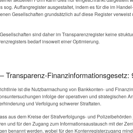
ls sog. Auffangregister ausgestaltet, indem es für die im Hande
genen Gesellschaften grundsätzlich auf diese Register verweis
Gesellschaften sind daher im Transparenzregister keine strukt
enzregisters bedarf insoweit einer Optimierung.
 – Transparenz-Finanzinformationsgesetz:
ichtlinie ist die Nutzbarmachung von Bankkonten- und Finanzin
tionsuntersuchungen infolge der operativen und strategischen A
erhinderung und Verfolgung schwerer Straftaten.
r, dass aus dem Kreise der Strafverfolgungs- und Polizeibehörden
n und für den Zugang zum Informationsaustausch mit der Zentra
gen benannt werden, wobei für den Kontenregisterzugang minde