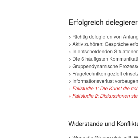
Erfolgreich delegiere
> Richtig delegieren von Anfan
> Aktiv zuhören: Gespräche erfo
> In entscheidenden Situation
> Die 6 häufigsten Kommunikat
> Gruppendynamische Prozesse
> Fragetechniken gezielt einse
> Informationsverlust vorbeuge
+ Fallstudie 1: Die Kunst die ric
+ Fallstudie 2: Diskussionen s
Widerstände und Konflikte
> Wenn die Gruppe nicht will: W