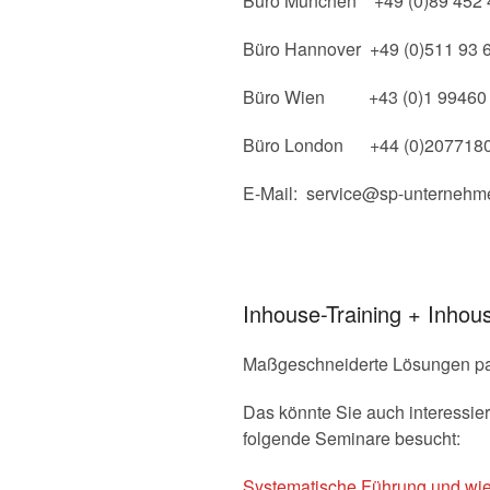
Büro München +49 (0)89 452 
Büro Hannover +49 (0)511 93 
Büro Wien +43 (0)1 99460
Büro London +44 (0)2077180
E-Mail: service@sp-unternehm
Inhouse-Training + Inhou
Maßgeschneiderte Lösungen pas
Das könnte Sie auch interessi
folgende Seminare besucht:
Systematische Führung und wie s