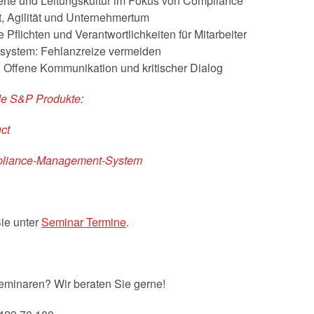
erte und Leitungskultur im Fokus von Compliance
t, Agilität und Unternehmertum
 Pflichten und Verantwortlichkeiten für Mitarbeiter
ystem: Fehlanzreize vermeiden
n: Offene Kommunikation und kritischer Dialog
de S&P Produkte:
ct
ompliance-Management-System
ie unter
Seminar Termine
.
eminaren? Wir beraten Sie gerne!