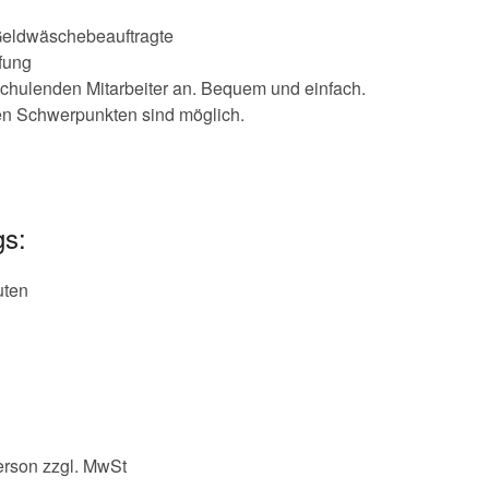
Geldwäschebeauftragte
fung
schulenden Mitarbeiter an. Bequem und einfach.
len Schwerpunkten sind möglich.
gs:
uten
erson zzgl. MwSt