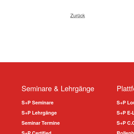
Zurück
Seminare & Lehrgänge
Platt
S+P Seminare
S+P Lou
S+P Lehrgänge
S+P E-
Seminar Termine
S+P C.O
S+P Certified
Rollenb