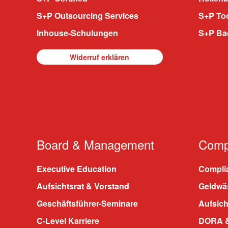
S+P Outsourcing Services
S+P To
Inhouse-Schulungen
S+P Ba
Widerruf erklären
Board & Management
Compl
Executive Education
Compli
Aufsichtsrat & Vorstand
Geldwä
Geschäftsführer-Seminare
Aufsic
C-Level Karriere
DORA &