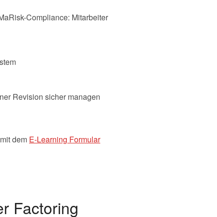
MaRisk-Compliance: Mitarbeiter
ystem
rner Revision sicher managen
 mit dem
E-Learning Formular
r Factoring