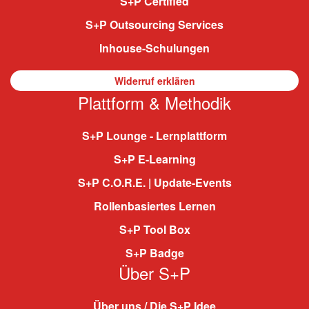
S+P Certified
S+P Outsourcing Services
Inhouse-Schulungen
Widerruf erklären
Plattform & Methodik
S+P Lounge - Lernplattform
S+P E-Learning
S+P C.O.R.E. | Update-Events
Rollenbasiertes Lernen
S+P Tool Box
S+P Badge
Über S+P
Über uns / Die S+P Idee