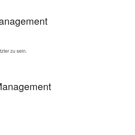
 Management
zter zu sein.
 Management