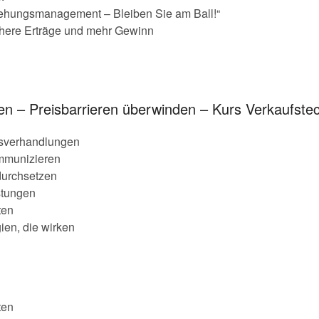
ehungsmanagement – Bleiben Sie am Ball!“
here Erträge und mehr Gewinn
n – Preisbarrieren überwinden – Kurs Verkaufste
isverhandlungen
mmunizieren
durchsetzen
stungen
ten
ien, die wirken
ten