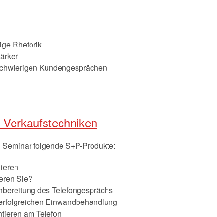
tige Rhetorik
tärker
 schwierigen Kundengesprächen
 Verkaufstechniken
m Seminar folgende S+P-Produkte:
nieren
ieren Sie?
hbereitung des Telefongesprächs
r erfolgreichen Einwandbehandlung
ntieren am Telefon