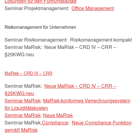
Lösungen für den Führungsalltag
Seminar Projektmanagement:
Office Management
Risikomanagement für Unternehmen
Seminar Risikomanagement: Risikomanagement kompakt
Seminar MaRisk: Neue MaRisk – CRD IV – CRR –
§25KWG neu
MaRisk – CRD IV – CRR
Seminar MaRisk:
Neue MaRisk – CRD IV – CRR –
§25KWG neu
Seminar MaRisk
:
MaRisk-konformes Verrechnungssystem
für Liquiditätskosten
Seminar MaRisk
:
Neue MaRisk
Seminar MaRisk
Compliance
:
Neue Compliance-Funktion
gemäß MaRisk