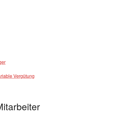
ger
riable Vergütung
itarbeiter