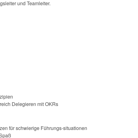
gsleiter und Teamleiter.
zipien
greich Delegieren mit OKRs
en für schwierige Führungs-situationen
 Spaß