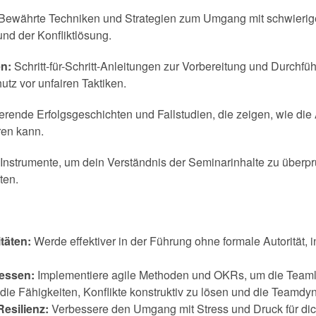
Bewährte Techniken und Strategien zum Umgang mit schwierigen
nd der Konfliktlösung.
n:
Schritt-für-Schritt-Anleitungen zur Vorbereitung und Durchf
utz vor unfairen Taktiken.
ierende Erfolgsgeschichten und Fallstudien, die zeigen, wie di
ren kann.
Instrumente, um dein Verständnis der Seminarinhalte zu überp
ten.
täten:
Werde effektiver in der Führung ohne formale Autorität, 
essen:
Implementiere agile Methoden und OKRs, um die Teamlei
die Fähigkeiten, Konflikte konstruktiv zu lösen und die Teamdy
esilienz:
Verbessere den Umgang mit Stress und Druck für di