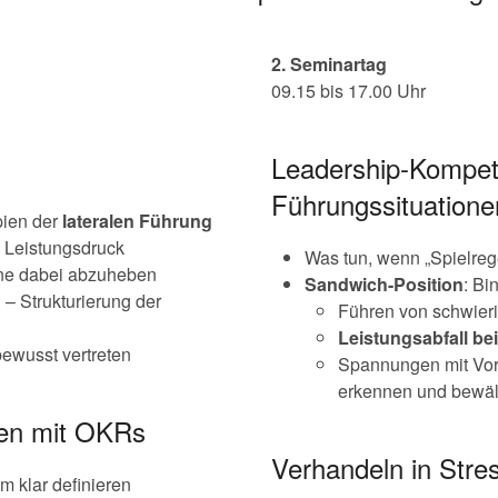
2. Seminartag
09.15 bis 17.00 Uhr
Leadership-Kompet
Führungssituatione
pien der
lateralen Führung
 Leistungsdruck
Was tun, wenn „Spielre
hne dabei abzuheben
Sandwich-Position
: Bi
n
– Strukturierung der
Führen von schwieri
Leistungsabfall bei
bewusst vertreten
Spannungen mit Vorg
erkennen und bewäl
eren mit OKRs
Verhandeln in 
 klar definieren