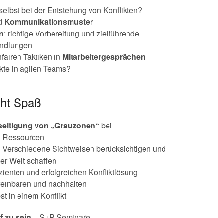
selbst bei der Entstehung von Konflikten?
nd
Kommunikationsmuster
ln
: richtige Vorbereitung und zielführende
andlungen
nfairen Taktiken in
Mitarbeitergesprächen
kte in agilen Teams?
cht Spaß
seitigung von „Grauzonen“
bei
nd Ressourcen
 Verschiedene Sichtweisen berücksichtigen und
er Welt schaffen
izienten und erfolgreichen Konfliktlösung
reinbaren und nachhalten
bst in einem Konflikt
 zu sein
– S+P Seminare.