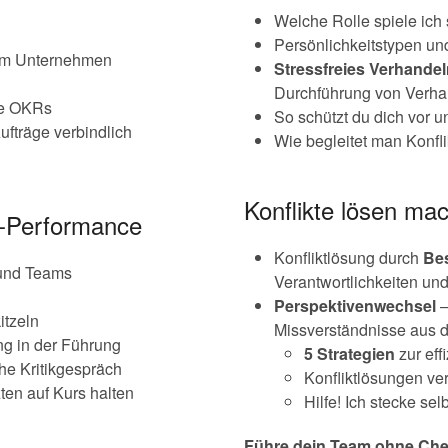
Welche Rolle spiele ich 
Persönlichkeitstypen u
 im Unternehmen
Stressfreies Verhande
Durchführung von Verh
he OKRs
So schützt du dich vor u
fträge verbindlich
Wie begleitet man Konfli
Konflikte lösen ma
w-Performance
Konfliktlösung durch
Be
nd Teams
Verantwortlichkeiten u
Perspektivenwechsel
–
itzeln
Missverständnisse aus d
g in der Führung
5 Strategien
zur eff
che Kritikgespräch
Konfliktlösungen ve
en auf Kurs halten
Hilfe! Ich stecke sel
Führe dein Team ohne Chef