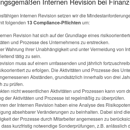
ungsgemäßen Internen Revision bei Finan
ionsfähigen Internen Revision setzen wir die Mindestanforderu
mit folgenden
13 Compliance-Pflichten
um:
nternen Revision hat sich auf der Grundlage eines risikoorientie
vitäten und Prozesse des Unternehmens zu erstrecken.
nter Wahrung ihrer Unabhängigkeit und unter Vermeidung von Int
eitend tätig zu sein.
 Revision muss auf einem umfassenden und jährlich fortzuschre
sikoorientiert zu erfolgen. Die Aktivitäten und Prozesse des U
 angemessenen Abständen, grundsätzlich innerhalb von drei Ja
ch zu prüfen.
nkten nicht wesentlichen Aktivitäten und Prozessen kann vom 
g der Aktivitäten und Prozesse ist regelmäßig zu überprüfen.
ren der Internen Revision haben eine Analyse des Risikopotenz
igung absehbarer Veränderungen zu beinhalten. Dabei sind di
ligkeit der Prozesse durch Mitarbeiter angemessen zu berücksic
, dass kurzfristig notwendige Sonderprüfungen, z.B. anlässlich