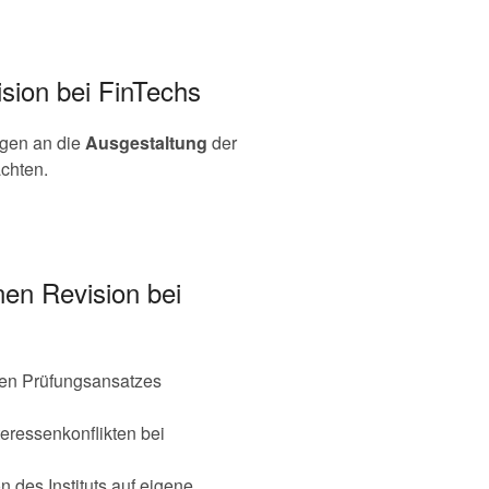
sion bei FinTechs
gen an die
Ausgestaltung
der
chten.
nen Revision bei
rten Prüfungsansatzes
eressenkonflikten bei
 des Instituts auf eigene