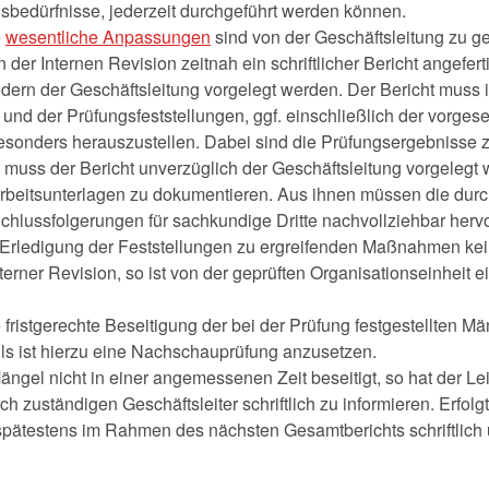
nsbedürfnisse, jederzeit durchgeführt werden können.
e
wesentliche Anpassungen
sind von der Geschäftsleitung zu 
der Internen Revision zeitnah ein schriftlicher Bericht angefert
iedern der Geschäftsleitung vorgelegt werden. Der Bericht muss
nd der Prüfungsfeststellungen, ggf. einschließlich der vorg
sonders herauszustellen. Dabei sind die Prüfungsergebnisse zu
uss der Bericht unverzüglich der Geschäftsleitung vorgelegt 
rbeitsunterlagen zu dokumentieren. Aus ihnen müssen die durc
Schlussfolgerungen für sachkundige Dritte nachvollziehbar herv
ur Erledigung der Feststellungen zu ergreifenden Maßnahmen kei
terner Revision, so ist von der geprüften Organisationseinheit 
e fristgerechte Beseitigung der bei der Prüfung festgestellten M
s ist hierzu eine Nachschauprüfung anzusetzen.
gel nicht in einer angemessenen Zeit beseitigt, so hat der Lei
h zuständigen Geschäftsleiter schriftlich zu informieren. Erfolg
 spätestens im Rahmen des nächsten Gesamtberichts schriftlich 