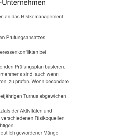
z-Unternehmen
ngen an das Risikomanagement
rten Prüfungsansatzes
eressenkonflikten bei
ibenden Prüfungsplan basieren.
nternehmens sind, auch wenn
hren, zu prüfen. Wenn besondere
dreijährigen Turnus abgewichen
ials der Aktivitäten und
e verschiedenen Risikoquellen
htigen.
 deutlich gewordener Mängel