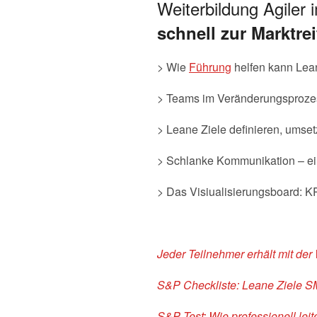
Weiterbildung Agile
schnell zur Marktre
> Wie
Führung
helfen kann Lea
> Teams im Veränderungsprozess
> Leane Ziele definieren, umset
> Schlanke Kommunikation – ei
> Das Visiualisierungsboard: KPI
Jeder Teilnehmer erhält mit der
S&P Checkliste: Leane Ziele S
S&P Test: Wie professionell lei