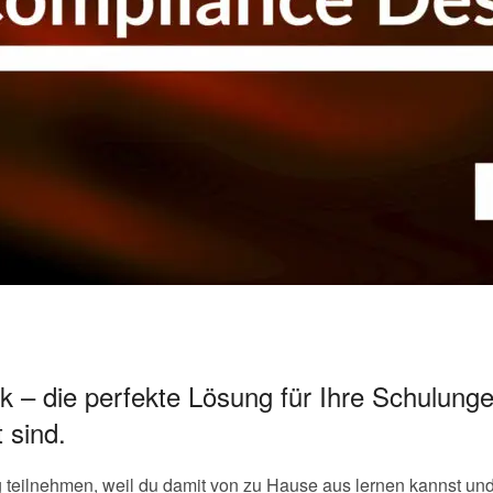
 – die perfekte Lösung für Ihre Schulung
 sind.
g teilnehmen, weil du damit von zu Hause aus lernen kannst und