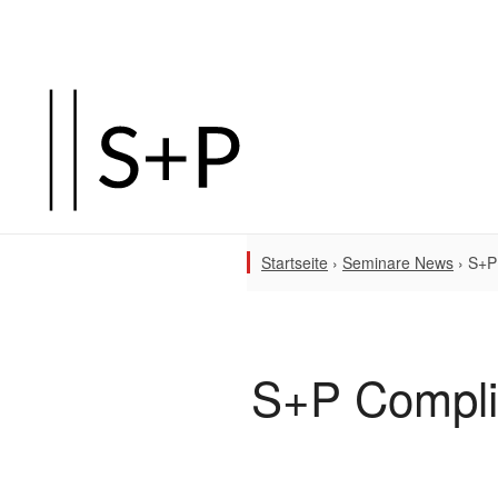
Startseite
›
Seminare News
›
S+P 
S+P Complia