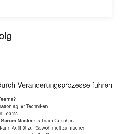
olg
 durch Veränderungsprozesse führen
Teams
?
ation agiler Techniken
en Teams
d
Scrum
Master
als Team-Coaches
kann Agilität zur Gewohnheit zu machen