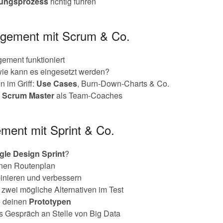
ungsprozess
richtig führen
agement mit Scrum & Co.
ement funktioniert
wie kann es eingesetzt werden?
n im Griff:
Use Cases
, Burn-Down-Charts & Co.
d
Scrum Master
als Team-Coaches
ment mit Sprint & Co.
gle
Design
Sprint
?
inen Routenplan
inieren und verbessern
 zwei mögliche Alternativen im Test
e deinen
Prototypen
es Gespräch an Stelle von Big Data