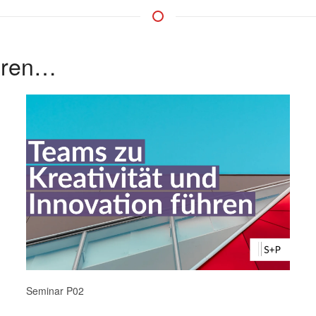
ieren…
Seminar P02