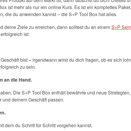
res Produkt auf dem Markt ist, dann täuschst du dich! Dieses u
x ist mehr als nur ein online Kurs. Es ist ein komplettes Paket,
ken, die du anwenden kannst – die S+P Tool Box hat alles.
nd deine Ziele zu erreichen, dann solltest du an einem
S+P Sem
rfolgreich ist:
Geschäft bist – irgendwann wirst du dich fragen, ob es sich loh
folgreich zu sein.
en an die Hand.
 haben. Die S+P Tool Box enthält bewährte und neue Strategien, 
ir und deinem Geschäft passen.
en.
 dem du Schritt für Schritt vorgehen kannst.