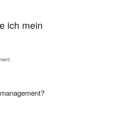
e ich mein
ment.
eitmanagement?