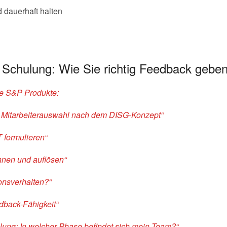
 dauerhaft halten
r Schulung: Wie Sie richtig Feedback gebe
de S&P Produkte:
e Mitarbeiterauswahl nach dem DISG-Konzept“
 formulieren“
nnen und auflösen“
ionsverhalten?“
dback-Fähigkeit“
ung: In welcher Phase befindet sich mein Team?“