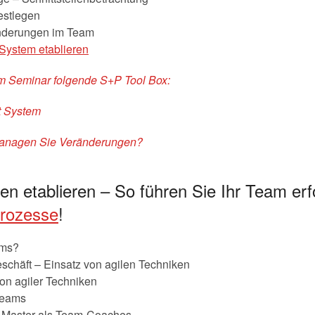
estlegen
änderungen im Team
-System etablieren
em Seminar folgende S+P Tool Box:
t System
 managen Sie Veränderungen?
n etablieren – So führen Sie Ihr Team erf
rozesse
!
ams?
eschäft – Einsatz von agilen Techniken
on agiler Techniken
Teams
 Master als Team-Coaches