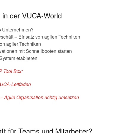
in der VUCA-World
s Unternehmen?
eschäft – Einsatz von agilen Techniken
on agiler Techniken
tionen mit Schnellbooten starten
-System etablieren
P Tool Box:
VUCA-Leitfaden
 Agile Organisation richtig umsetzen
ft für Teams und Mitarbeiter?