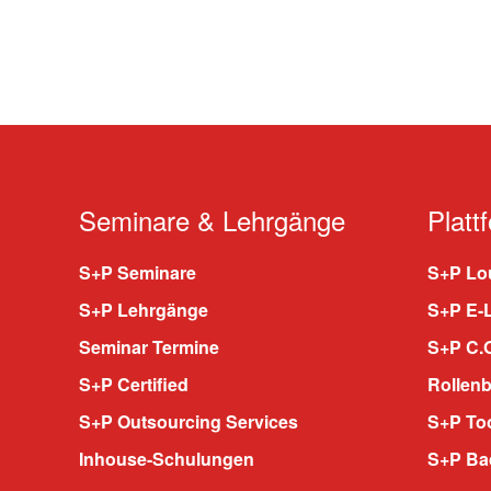
Seminare & Lehrgänge
Platt
S+P Seminare
S+P Lou
S+P Lehrgänge
S+P E-
Seminar Termine
S+P C.O
S+P Certified
Rollenb
S+P Outsourcing Services
S+P To
Inhouse-Schulungen
S+P Ba