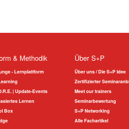
form & Methodik
Über S+P
nge - Lernplattform
Über uns / Die S+P Idee
Learning
Zertifizierter Seminaranb
.R.E. | Update-Events
Meet our trainers
asiertes Lernen
Seminarbewertung
ol Box
S+P Networking
dge
Alle Fachartikel