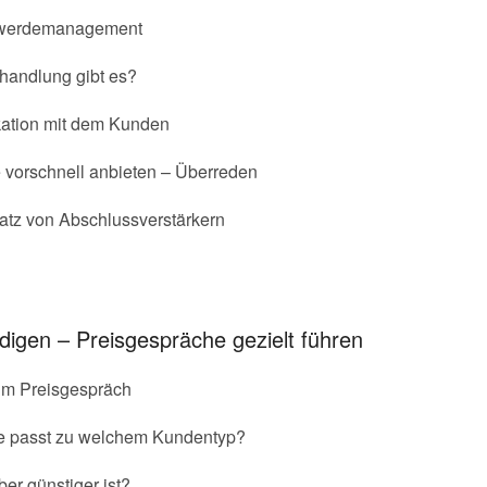
hwerdemanagement
andlung gibt es?
kation mit dem Kunden
 vorschnell anbieten – Überreden
tz von Abschlussverstärkern
digen – Preisgespräche gezielt führen
im Preisgespräch
e passt zu welchem Kundentyp?
er günstiger ist?