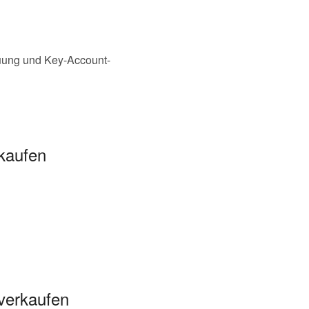
euung und Key-Account-
rkaufen
 verkaufen