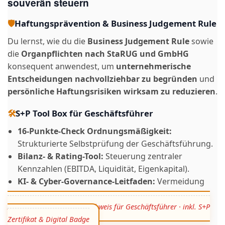
souverän steuern
🛡️
Haftungsprävention & Business Judgement Rule
Du lernst, wie du die
Business Judgement Rule
sowie
die
Organpflichten nach StaRUG und GmbHG
konsequent anwendest, um
unternehmerische
Entscheidungen nachvollziehbar zu begründen
und
persönliche Haftungsrisiken wirksam zu reduzieren
.
🛠️
S+P Tool Box für Geschäftsführer
16-Punkte-Check Ordnungsmäßigkeit:
Strukturierte Selbstprüfung der Geschäftsführung.
Bilanz- & Rating-Tool:
Steuerung zentraler
Kennzahlen (EBITDA, Liquidität, Eigenkapital).
KI- & Cyber-Governance-Leitfaden:
Vermeidung
von Haftungsrisiken aus NIS2 und EU AI Act.
Anerkannter Fachkundenachweis für Geschäftsführer · inkl. S+P
Zertifikat & Digital Badge