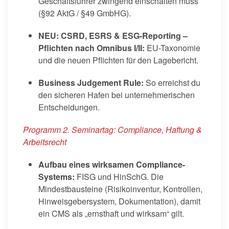
Geschäftsführer zwingend einschalten muss
(§92 AktG / §49 GmbHG).
NEU: CSRD, ESRS & ESG‑Reporting –
Pflichten nach Omnibus I/II:
EU-Taxonomie
und die neuen Pflichten für den Lagebericht.
Business Judgement Rule:
So erreichst du
den sicheren Hafen bei unternehmerischen
Entscheidungen.
Programm 2. Seminartag: Compliance, Haftung &
Arbeitsrecht
Aufbau eines wirksamen Compliance-
Systems:
FISG und HinSchG. Die
Mindestbausteine (Risikoinventur, Kontrollen,
Hinweisgebersystem, Dokumentation), damit
ein CMS als „ernsthaft und wirksam“ gilt.