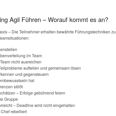
ing Agil Führen – Worauf kommt es an?
raxis – Die Teilnehmer erhalten bewährte Führungstechniken zu
eamsituationen:
enstellen
abenverteilung im Team
Team nicht ausreichen
Teilprobleme aufteilen und gemeinsam lösen
erkennen und gegensteuern
embewusstsein hat
renzen stößt
chätzen – Erfolge gebührend feiern
die Gruppe
rreicht – Deadline wird nicht eingehalten
hef rebelliert