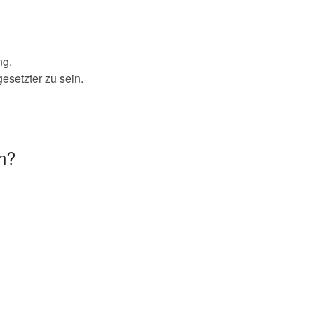
ng.
esetzter zu sein.
n?