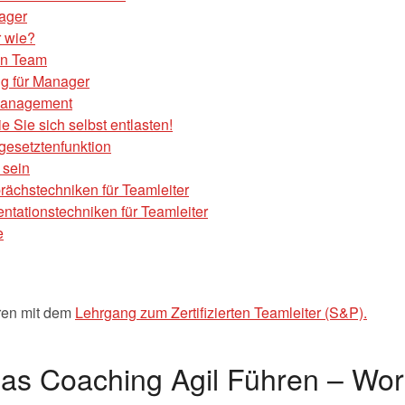
ager
r wie?
en Team
g für Manager
tmanagement
e Sie sich selbst entlasten!
gesetztenfunktion
 sein
ächstechniken für Teamleiter
tationstechniken für Teamleiter
e
eren mit dem
Lehrgang zum Zertifizierten Teamleiter (S&P).
 das Coaching Agil Führen – Wo