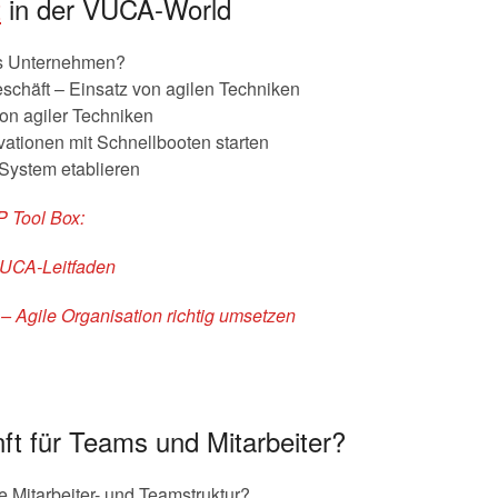
t
in der VUCA-World
s Unternehmen?
eschäft – Einsatz von agilen Techniken
on agiler Techniken
tionen mit Schnellbooten starten
-System etablieren
P Tool Box:
VUCA-Leitfaden
 Agile Organisation richtig umsetzen
ft für Teams und Mitarbeiter?
 Mitarbeiter- und Teamstruktur?