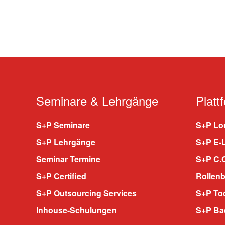
Seminare & Lehrgänge
Platt
S+P Seminare
S+P Lou
S+P Lehrgänge
S+P E-
Seminar Termine
S+P C.O
S+P Certified
Rollenb
S+P Outsourcing Services
S+P To
Inhouse-Schulungen
S+P Ba