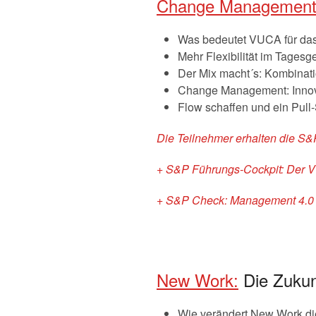
Change Managemen
Was bedeutet VUCA für da
Mehr Flexibilität im Tagesg
Der Mix macht´s: Kombinati
Change Management: Innova
Flow schaffen und ein Pull
Die Teilnehmer erhalten die S&
+ S&P Führungs-Cockpit: Der 
+ S&P Check: Management 4.0 –
New Work:
Die Zukun
Wie verändert New Work die