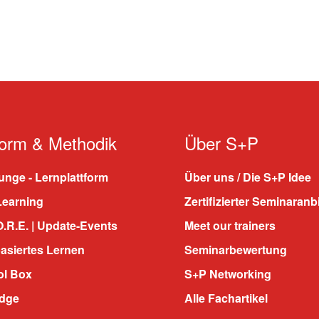
form & Methodik
Über S+P
nge - Lernplattform
Über uns / Die S+P Idee
Learning
Zertifizierter Seminaranb
.R.E. | Update-Events
Meet our trainers
asiertes Lernen
Seminarbewertung
ol Box
S+P Networking
dge
Alle Fachartikel